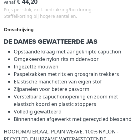
€ 44,20
vanaf
Prijs per stuk, excl. bedrukking/borduring.
Staffelkorting bij hogere aantallen.
Omschrijving
DE DAMES GEWATTEERDE JAS
Opstaande kraag met aangeknipte capuchon
Omgekeerde nylon rits middenvoor
Ingezette mouwen
Paspelzakken met rits en grosgrain trekkers
Elastische manchetten van eigen stof
Zijpanelen voor betere pasvorm
Verstelbare capuchonopening en zoom met
elastisch koord en plastic stoppers
Volledig gewatteerd
Binnennaden afgewerkt met gerecycled biesband
HOOFDMATERIAAL: PLAIN WEAVE, 100% NYLON -
RECYCLED, DUURZAME WATERAFSTOTENDE