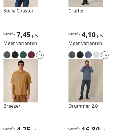
Stella Coaster
Crafter
7,45
4,10
vanaf €
vanaf €
p/s
p/s
Meer varianten
Meer varianten
+14
+37
Breezer
Drummer 2.0
4,75
16,80
vanaf €
vanaf €