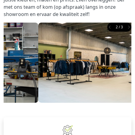
met ons team of kom (op afspraak) langs in onze
showroom en ervaar de kwaliteit zelf!
2 / 3
Previous
Ne