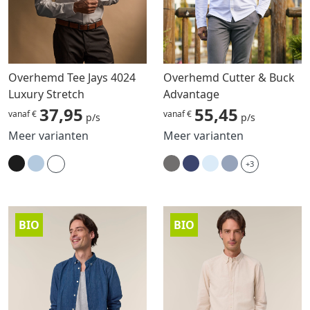
Overhemd Tee Jays 4024
Overhemd Cutter & Buck
Luxury Stretch
Advantage
37,95
55,45
vanaf €
vanaf €
p/s
p/s
Meer varianten
Meer varianten
+3
BIO
BIO