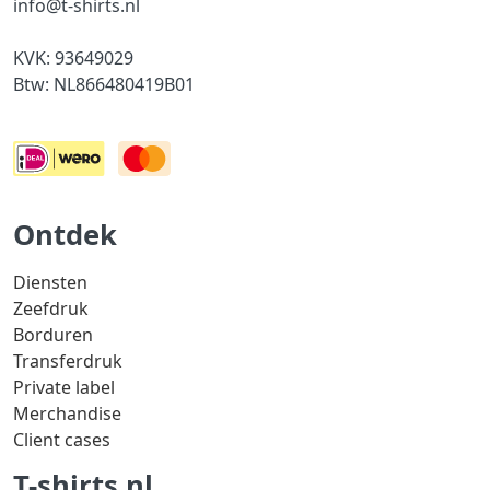
info@t-shirts.nl
KVK: 93649029
Btw: NL866480419B01
Ontdek
Diensten
Zeefdruk
Borduren
Transferdruk
Private label
Merchandise
Client cases
T-shirts.nl