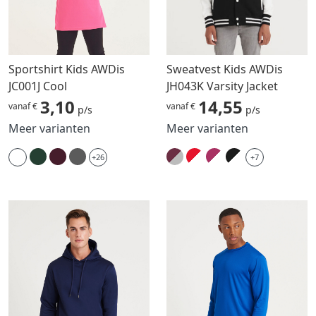
Sportshirt Kids AWDis
Sweatvest Kids AWDis
JC001J Cool
JH043K Varsity Jacket
3,10
14,55
vanaf €
vanaf €
p/s
p/s
Meer varianten
Meer varianten
+26
+7