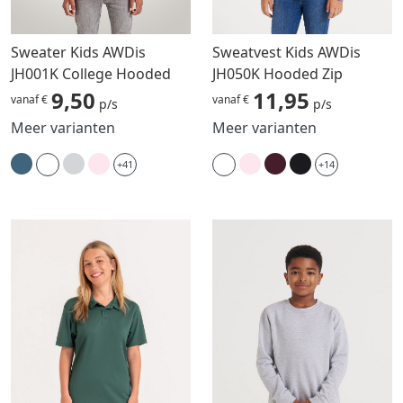
Sweater Kids AWDis
Sweatvest Kids AWDis
JH001K College Hooded
JH050K Hooded Zip
9,50
11,95
vanaf €
vanaf €
p/s
p/s
Meer varianten
Meer varianten
+41
+14