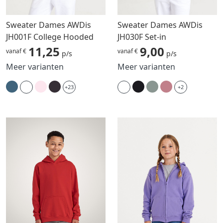
Sweater Dames AWDis
Sweater Dames AWDis
JH001F College Hooded
JH030F Set-in
11,25
9,00
vanaf €
vanaf €
p/s
p/s
Meer varianten
Meer varianten
+23
+2