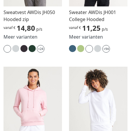
Sweatvest AWDis JH050
Sweater AWDis JH001
Hooded zip
College Hooded
14,80
11,25
vanaf €
vanaf €
p/s
p/s
Meer varianten
Meer varianten
+24
+94