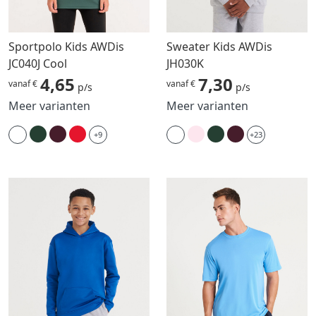
Sportpolo Kids AWDis
Sweater Kids AWDis
JC040J Cool
JH030K
4,65
7,30
vanaf €
vanaf €
p/s
p/s
Meer varianten
Meer varianten
+9
+23