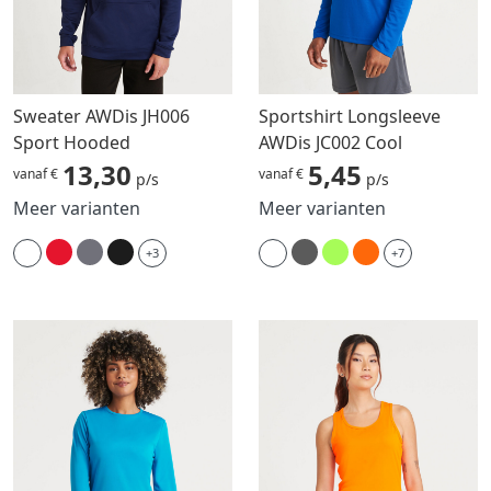
Sweater AWDis JH006
Sportshirt Longsleeve
Sport Hooded
AWDis JC002 Cool
13,30
5,45
vanaf €
vanaf €
p/s
p/s
Meer varianten
Meer varianten
+3
+7