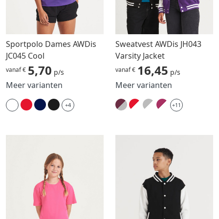
Sportpolo Dames AWDis
Sweatvest AWDis JH043
JC045 Cool
Varsity Jacket
5,70
16,45
vanaf €
vanaf €
p/s
p/s
Meer varianten
Meer varianten
+4
+11