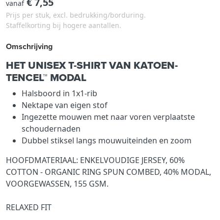
€ 7,55
vanaf
Prijs per stuk, excl. bedrukking/borduring.
Staffelkorting bij hogere aantallen.
Omschrijving
HET UNISEX T-SHIRT VAN KATOEN-
TENCEL™ MODAL
Halsboord in 1x1-rib
Nektape van eigen stof
Ingezette mouwen met naar voren verplaatste
schoudernaden
Dubbel stiksel langs mouwuiteinden en zoom
HOOFDMATERIAAL: ENKELVOUDIGE JERSEY, 60%
COTTON - ORGANIC RING SPUN COMBED, 40% MODAL,
VOORGEWASSEN, 155 GSM.
RELAXED FIT