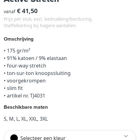
€ 41,50
vanaf
Prijs per stuk, excl. bedrukking/borduring.
Staffelkorting bij hogere aantallen.
Omschrijving
• 175 gr/m²
• 91% katoen / 9% elastaan
• four-way stretch
• ton-sur-ton knoopssluiting
• voorgekrompen
• slim fit
• artikel nr. TJ4031
Beschikbare maten
S, M, L, XL, XXL, 3XL
Selecteer een kleur