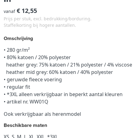
€ 12,55
vanaf
Prijs per stuk, excl. bedrukking/borduring.
Staffelkorting bij hogere aantallen.
Omschrijving
• 280 gr/m²
• 80% katoen / 20% polyester
heather grey: 75% katoen / 21% polyester / 4% viscose
heather mid grey: 60% katoen / 40% polyester
• geruwde fleece voering
• regular fit
• *3XL alleen verkrijgbaar in beperkt aantal kleuren
• artikel nr. WW01Q
Ook verkrijgbaar als herenmodel
Beschikbare maten
XS, S, M, L, XL, XXL, *3XL