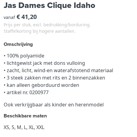
Jas Dames Clique Idaho
€ 41,20
vanaf
Prijs per stuk, excl. bedrukking/borduring.
Staffelkorting bij hogere aantallen.
Omschrijving
• 100% polyamide
• lichtgewist jack met dons vulloing
• zacht, licht, wind-en waterafstotend materiaal
• 3 steek zakken met rits en 2 binnenzakken
• kan alleen geborduurd worden
• artikel nr. 0200977
Ook verkrijgbaar als kinder en herenmodel
Beschikbare maten
XS, S, M, L, XL, XXL