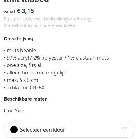
€ 3,15
vanaf
Prijs per stuk, excl. bedrukking/borduring.
Staffelkorting bij hogere aantallen.
Omschrijving
• muts beanie
• 97% acryl / 2% polyester / 1% elastaan muts
• one size, fits all
• alleen borduren mogelijk
• max. 6 x 5 cm
• artikel nr. CB380
Beschikbare maten
One Size
Selecteer een kleur