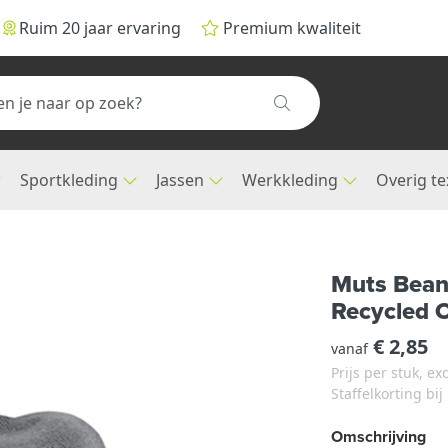
Ruim 20 jaar ervaring
Premium kwaliteit
Sportkleding
Jassen
Werkkleding
Overig te
Muts Bean
Recycled O
€ 2,85
vanaf
Prijs per stuk, e
Staffelkorting bi
Omschrijving