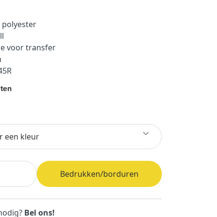
 polyester
ll
de voor transfer
m
445R
ten
r een kleur
Bedrukken/borduren
 nodig?
Bel ons!