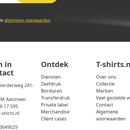
 de
algemene voorwaarden
 in
Ontdek
T-shirts.n
tact
Diensten
Over ons
Zeefdruk
Collectie
eerderweg 241-
Borduren
Merken
Transferdruk
Veel gestelde 
CM Aalsmeer
Private label
Contact
56 17 595
Merchandise
Algemene
-shirts.nl
Client cases
voorwaarden
93649029