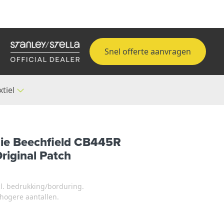
Snel offerte aanvragen
xtiel
ie Beechfield CB445R
riginal Patch
xcl. bedrukking/borduring.
j hogere aantallen.