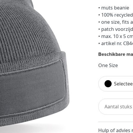
• muts beanie
• 100% recycled
• one size, fits a
• patch voorzij
• max. 10 x 5 c
• artikel nr. CB
Beschikbare ma
One Size
Selectee
Hulp of advies