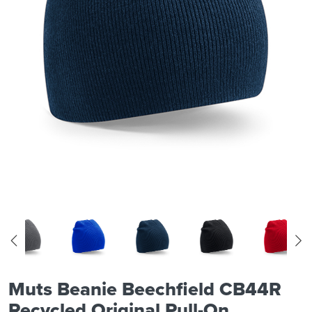
Muts Beanie Beechfield CB44R
Recycled Original Pull-On