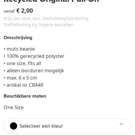
€ 2,00
vanaf
Prijs per stuk, excl. bedrukking/borduring.
Staffelkorting bij hogere aantallen.
Omschrijving
• muts beanie
• 100% gerecycled polyster
• one size, fits all
• alleen borduren mogelijk
• max. 6 x 5 cm
• artikel nr. CB44R
Beschikbare maten
One Size
Selecteer een kleur