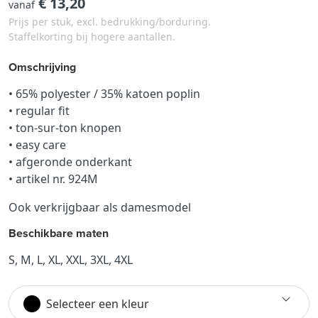
€ 13,20
vanaf
Prijs per stuk, excl. bedrukking/borduring.
Staffelkorting bij hogere aantallen.
Omschrijving
• 65% polyester / 35% katoen poplin
• regular fit
• ton-sur-ton knopen
• easy care
• afgeronde onderkant
• artikel nr. 924M
Ook verkrijgbaar als damesmodel
Beschikbare maten
S, M, L, XL, XXL, 3XL, 4XL
Selecteer een kleur