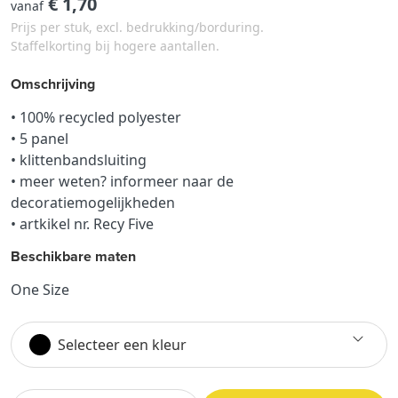
€ 1,70
vanaf
Prijs per stuk, excl. bedrukking/borduring.
Staffelkorting bij hogere aantallen.
Omschrijving
• 100% recycled polyester
• 5 panel
• klittenbandsluiting
• meer weten? informeer naar de
decoratiemogelijkheden
• artkikel nr. Recy Five
Beschikbare maten
One Size
Selecteer een kleur