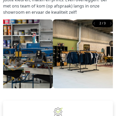
met ons team of kom (op afspraak) langs in onze
showroom en ervaar de kwaliteit zelf!
2 / 3
Previous
Ne