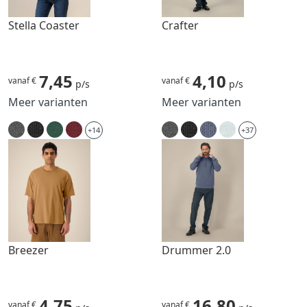
Stella Coaster
Crafter
7,45
4,10
vanaf €
vanaf €
p/s
p/s
Meer varianten
Meer varianten
+14
+37
Breezer
Drummer 2.0
4,75
16,80
vanaf €
vanaf €