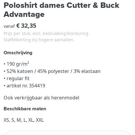
Poloshirt dames Cutter & Buck
Advantage
€ 32,35
vanaf
Prijs per stuk, excl. bedrukking/borduring.
Staffelkorting bij hogere aantallen.
Omschrijving
• 190 gr/m²
• 52% katoen / 45% polyester / 3% elastaan
• regular fit
• artikel nr. 354419
Ook verkrijgbaar als herenmodel
Beschikbare maten
XS, S, M, L, XL, XXL