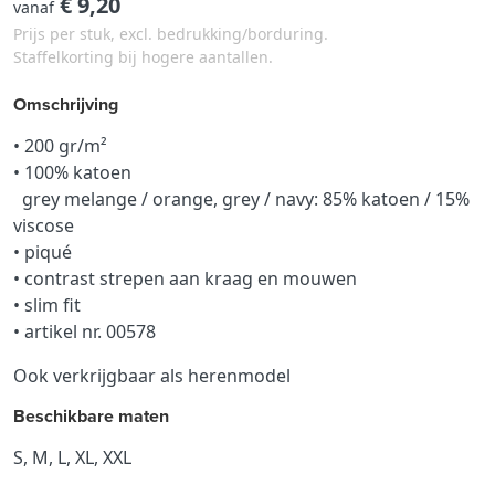
€ 9,20
vanaf
Prijs per stuk, excl. bedrukking/borduring.
Staffelkorting bij hogere aantallen.
Omschrijving
• 200 gr/m²
• 100% katoen
grey melange / orange, grey / navy: 85% katoen / 15%
viscose
• piqué
• contrast strepen aan kraag en mouwen
• slim fit
• artikel nr. 00578
Ook verkrijgbaar als herenmodel
Beschikbare maten
S, M, L, XL, XXL