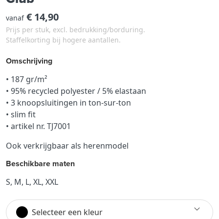
€ 14,90
vanaf
Prijs per stuk, excl. bedrukking/borduring.
Staffelkorting bij hogere aantallen.
Omschrijving
• 187 gr/m²
• 95% recycled polyester / 5% elastaan
• 3 knoopsluitingen in ton-sur-ton
• slim fit
• artikel nr. TJ7001
Ook verkrijgbaar als herenmodel
Beschikbare maten
S, M, L, XL, XXL
Selecteer een kleur