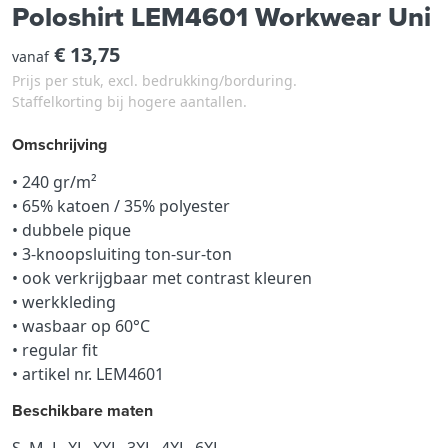
Poloshirt LEM4601 Workwear Uni
€ 13,75
vanaf
Prijs per stuk, excl. bedrukking/borduring.
Staffelkorting bij hogere aantallen.
Omschrijving
• 240 gr/m²
• 65% katoen / 35% polyester
• dubbele pique
• 3-knoopsluiting ton-sur-ton
• ook verkrijgbaar met contrast kleuren
• werkkleding
• wasbaar op 60°C
• regular fit
• artikel nr. LEM4601
Beschikbare maten