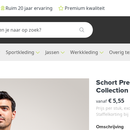
Ruim 20 jaar ervaring
Premium kwaliteit
Sportkleding
Jassen
Werkkleding
Overig te
Schort Pr
Collection
€ 5,55
vanaf
Prijs per stuk, e
Staffelkorting bi
Omschrijving