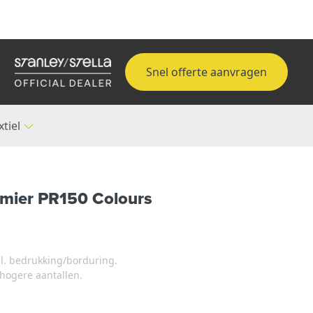
Snel offerte aanvragen
xtiel
emier PR150 Colours
xcl. bedrukking/borduring.
j hogere aantallen.