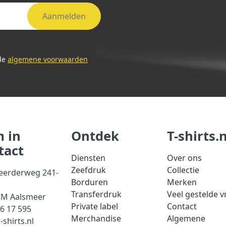
Aanmelden
 de
algemene voorwaarden
 in
Ontdek
T-shirts.n
tact
Diensten
Over ons
Zeefdruk
Collectie
eerderweg 241-
Borduren
Merken
Transferdruk
Veel gestelde 
CM Aalsmeer
Private label
Contact
56 17 595
Merchandise
Algemene
-shirts.nl