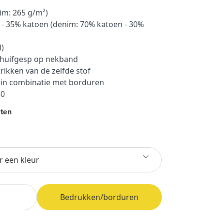
im: 265 g/m²)
r - 35% katoen (denim: 70% katoen - 30%
l)
schuifgesp op nekband
rikken van de zelfde stof
 in combinatie met borduren
50
ten
r een kleur
Bedrukken/borduren