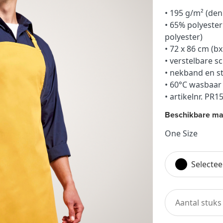
• 195 g/m² (den
• 65% polyeste
polyester)
• 72 x 86 cm (bx
• verstelbare 
• nekband en st
• 60°C wasbaar
• artikelnr. PR1
Beschikbare ma
One Size
Selectee