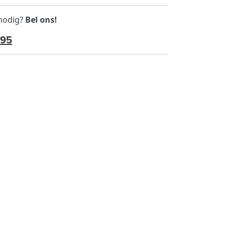
 nodig?
Bel ons!
595