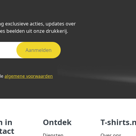
ng exclusieve acties, updates over
es beelden uit onze drukkerij.
Aanmelden
 de
algemene voorwaarden
 in
Ontdek
T-shirts.n
tact
Diensten
Over ons