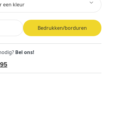
r een kleur
Bedrukken/borduren
 nodig?
Bel ons!
595