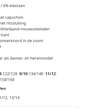
 / 6% elastaan
 met capuchon
et ritssluiting
 klittenband mouwuiteinden
rkant
ansnoerkoord in de zoom
9
ar als dames- en herenmodel
8
-122/128
9/10
-134/140
11/12
-
-158/164
ten
11/12, 13/14