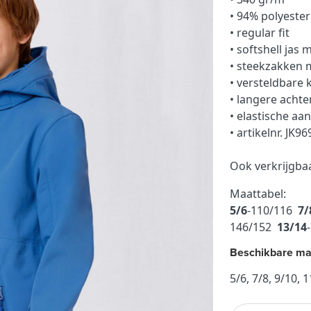
• 94% polyester
• regular fit
• softshell jas
• steekzakken m
• versteldbare
• langere achte
• elastische a
• artikelnr. JK96
Ook verkrijgba
Maattabel:
5/6
-110/116
7/
146/152
13/14
Beschikbare ma
5/6, 7/8, 9/10, 