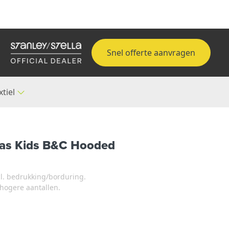
Snel offerte aanvragen
xtiel
 Jas Kids B&C Hooded
xcl. bedrukking/borduring.
j hogere aantallen.