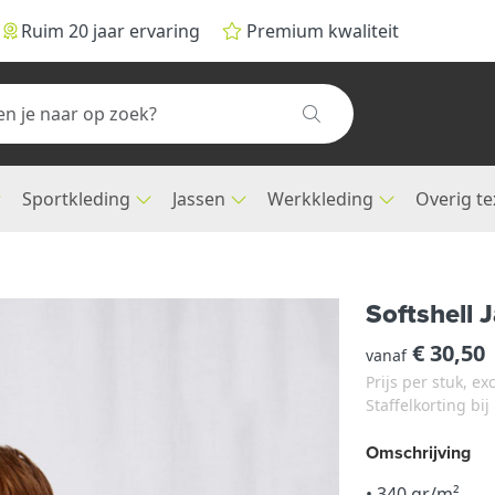
Ruim 20 jaar ervaring
Premium kwaliteit
Sportkleding
Jassen
Werkkleding
Overig te
Softshell
€ 30,50
vanaf
Prijs per stuk, e
Staffelkorting bi
Omschrijving
• 340 gr/m²