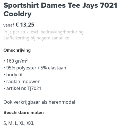
Sportshirt Dames Tee Jays 7021
Cooldry
€ 13,25
vanaf
Prijs per stuk, excl. bedrukking/borduring.
Staffelkorting bij hogere aantallen.
Omschrijving
• 160 gr/m²
• 95% polyester / 5% elastaan
• body fit
• raglan mouwen
• artikel nr. TJ7021
Ook verkrijgbaar als herenmodel
Beschikbare maten
S, M, L, XL, XXL