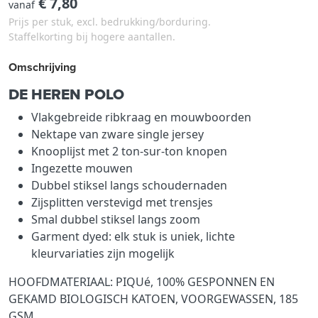
€ 7,80
vanaf
Prijs per stuk, excl. bedrukking/borduring.
Staffelkorting bij hogere aantallen.
Omschrijving
DE HEREN POLO
Vlakgebreide ribkraag en mouwboorden
Nektape van zware single jersey
Knooplijst met 2 ton-sur-ton knopen
Ingezette mouwen
Dubbel stiksel langs schoudernaden
Zijsplitten verstevigd met trensjes
Smal dubbel stiksel langs zoom
Garment dyed: elk stuk is uniek, lichte
kleurvariaties zijn mogelijk
HOOFDMATERIAAL: PIQUé, 100% GESPONNEN EN
GEKAMD BIOLOGISCH KATOEN, VOORGEWASSEN, 185
GSM.