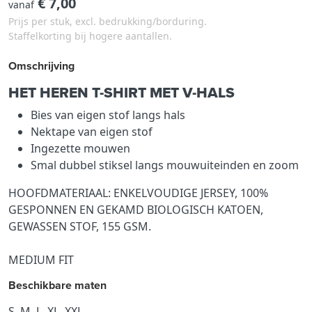
€ 7,00
vanaf
Prijs per stuk, excl. bedrukking/borduring.
Staffelkorting bij hogere aantallen.
Omschrijving
HET HEREN T-SHIRT MET V-HALS
Bies van eigen stof langs hals
Nektape van eigen stof
Ingezette mouwen
Smal dubbel stiksel langs mouwuiteinden en zoom
HOOFDMATERIAAL: ENKELVOUDIGE JERSEY, 100%
GESPONNEN EN GEKAMD BIOLOGISCH KATOEN,
GEWASSEN STOF, 155 GSM.
MEDIUM FIT
Beschikbare maten
S, M, L, XL, XXL