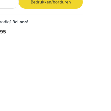
Bedrukken/borduren
 nodig?
Bel ons!
595