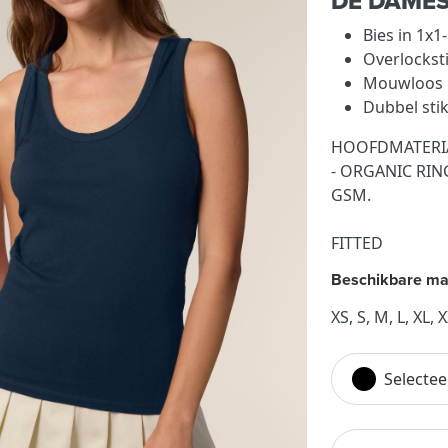
DE DAMES
Bies in 1x1
Overlocksti
Mouwloos
Dubbel sti
HOOFDMATERIA
- ORGANIC RI
GSM.
FITTED
Beschikbare ma
XS, S, M, L, XL, 
Selectee