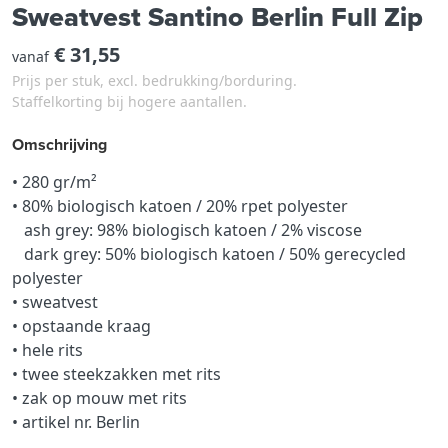
Sweatvest Santino Berlin Full Zip
€ 31,55
vanaf
Prijs per stuk, excl. bedrukking/borduring.
Staffelkorting bij hogere aantallen.
Omschrijving
• 280 gr/m²
• 80% biologisch katoen / 20% rpet polyester
ash grey: 98% biologisch katoen / 2% viscose
dark grey: 50% biologisch katoen / 50% gerecycled
polyester
• sweatvest
• opstaande kraag
• hele rits
• twee steekzakken met rits
• zak op mouw met rits
• artikel nr. Berlin