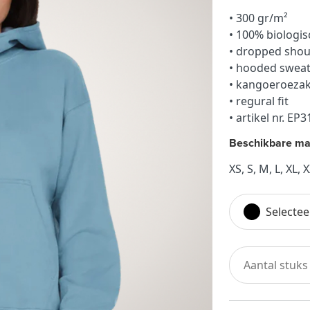
• 300 gr/m²
• 100% biologi
• dropped sho
• hooded sweat
• kangoeroezak
• regural fit
• artikel nr. EP
Beschikbare ma
XS, S, M, L, XL, 
Selectee