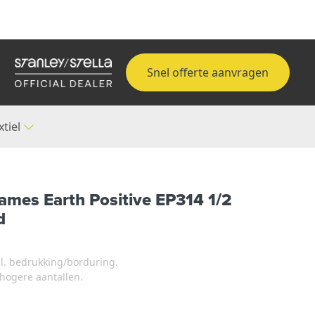
Snel offerte aanvragen
xtiel
ames Earth Positive EP314 1/2
d
xcl. bedrukking/borduring.
j hogere aantallen.