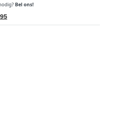
 nodig?
Bel ons!
595