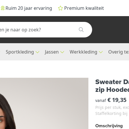
Ruim 20 jaar ervaring
Premium kwaliteit
Sportkleding
Jassen
Werkkleding
Overig te
Sweater D
zip Hoode
€ 19,35
vanaf
Prijs per stuk, e
Staffelkorting bi
Omschrijving