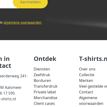
Aanmelden
 de
algemene voorwaarden
 in
Ontdek
T-shirts.n
tact
Diensten
Over ons
Zeefdruk
Collectie
eerderweg 241-
Borduren
Merken
Transferdruk
Veel gestelde 
CM Aalsmeer
Private label
Contact
56 17 595
Merchandise
Algemene
-shirts.nl
Client cases
voorwaarden