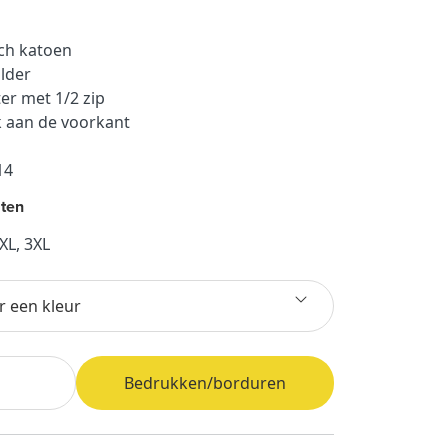
sch katoen
ulder
er met 1/2 zip
 aan de voorkant
314
ten
XXL, 3XL
r een kleur
Bedrukken/borduren