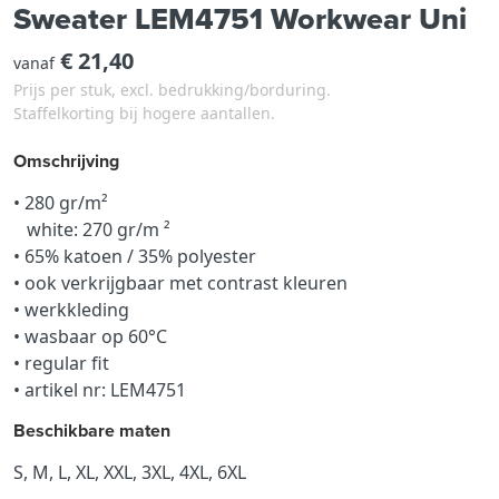
Sweater LEM4751 Workwear Uni
€ 21,40
vanaf
Prijs per stuk, excl. bedrukking/borduring.
Staffelkorting bij hogere aantallen.
Omschrijving
• 280 gr/m²
white: 270 gr/m ²
• 65% katoen / 35% polyester
• ook verkrijgbaar met contrast kleuren
• werkkleding
• wasbaar op 60°C
• regular fit
• artikel nr: LEM4751
Beschikbare maten
S, M, L, XL, XXL, 3XL, 4XL, 6XL