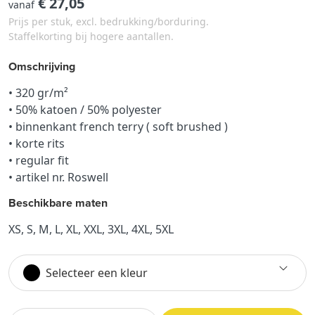
€ 27,05
vanaf
Prijs per stuk, excl. bedrukking/borduring.
Staffelkorting bij hogere aantallen.
Omschrijving
• 320 gr/m²
• 50% katoen / 50% polyester
• binnenkant french terry ( soft brushed )
• korte rits
​• regular fit
• artikel nr. Roswell
Beschikbare maten
XS, S, M, L, XL, XXL, 3XL, 4XL, 5XL
Selecteer een kleur