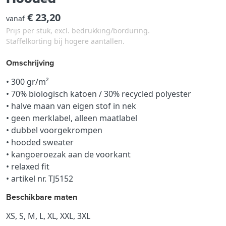
€ 23,20
vanaf
Prijs per stuk, excl. bedrukking/borduring.
Staffelkorting bij hogere aantallen.
Omschrijving
• 300 gr/m²
• 70% biologisch katoen / 30% recycled polyester
• halve maan van eigen stof in nek
• geen merklabel, alleen maatlabel
• dubbel voorgekrompen
• hooded sweater
• kangoeroezak aan de voorkant
• relaxed fit
• artikel nr. TJ5152
Beschikbare maten
XS, S, M, L, XL, XXL, 3XL