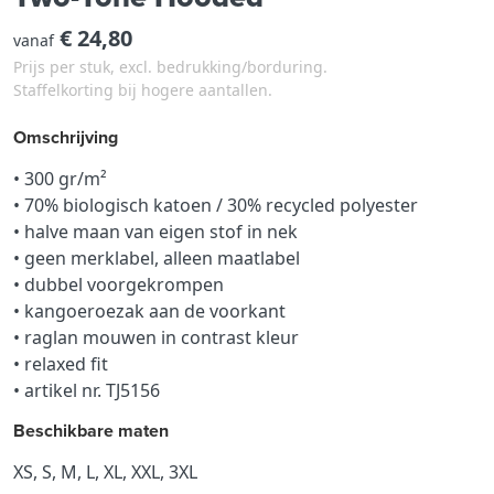
€ 24,80
vanaf
Prijs per stuk, excl. bedrukking/borduring.
Staffelkorting bij hogere aantallen.
Omschrijving
• 300 gr/m²
• 70% biologisch katoen / 30% recycled polyester
• halve maan van eigen stof in nek
• geen merklabel, alleen maatlabel
• dubbel voorgekrompen
• kangoeroezak aan de voorkant
• raglan mouwen in contrast kleur
• relaxed fit
• artikel nr. TJ5156
Beschikbare maten
XS, S, M, L, XL, XXL, 3XL