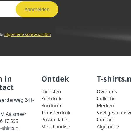
Aanmelden
 de
algemene voorwaarden
 in
Ontdek
T-shirts.n
tact
Diensten
Over ons
Zeefdruk
Collectie
eerderweg 241-
Borduren
Merken
Transferdruk
Veel gestelde 
CM Aalsmeer
Private label
Contact
56 17 595
Merchandise
Algemene
-shirts.nl