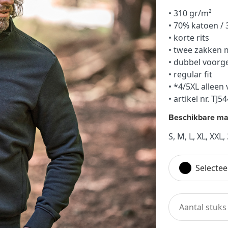
• 310 gr/m²
• 70% katoen / 
• korte rits
• twee zakken m
• dubbel voor
​• regular fit
• *4/5XL alleen 
• artikel nr. TJ5
Beschikbare ma
S, M, L, XL, XXL,
Selectee