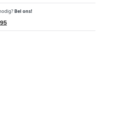
 nodig?
Bel ons!
595