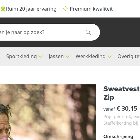
Ruim 20 jaar ervaring
Premium kwaliteit
Sportkleding
Jassen
Werkkleding
Overig te
Sweatvest
Zip
€ 30,15
vanaf
Prijs per stuk, e
Staffelkorting bi
Omschrijving