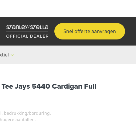
Snel offerte aanvragen
xtiel
 Tee Jays 5440 Cardigan Full
xcl. bedrukking/borduring.
j hogere aantallen.