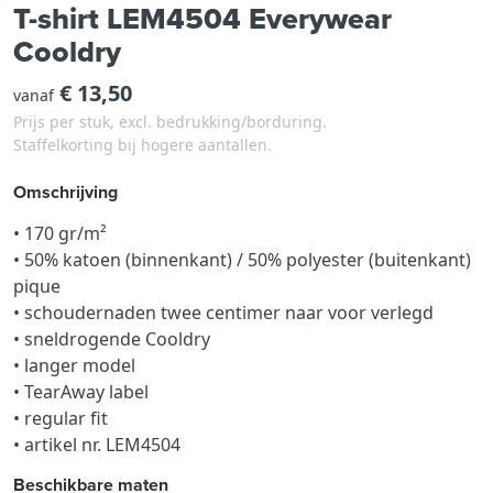
T-shirt LEM4504 Everywear
Cooldry
€ 13,50
vanaf
Prijs per stuk, excl. bedrukking/borduring.
Staffelkorting bij hogere aantallen.
Omschrijving
• 170 gr/m²
• 50% katoen (binnenkant) / 50% polyester (buitenkant)
pique
• schoudernaden twee centimer naar voor verlegd
• sneldrogende Cooldry
• langer model
• TearAway label
• regular fit
• artikel nr. LEM4504
Beschikbare maten