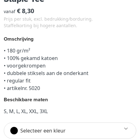
€ 8,30
vanaf
Prijs per stuk, excl. bedrukking/borduring.
Staffelkorting bij hogere aantallen.
Omschrijving
• 180 gr/m²
• 100% gekamd katoen
• voorgekrompen
• dubbele stiksels aan de onderkant
• regular fit
• artikelnr. 5020
Beschikbare maten
S, M, L, XL, XXL, 3XL
Selecteer een kleur