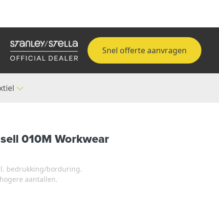
Snel offerte aanvragen
xtiel
ussell 010M Workwear
xcl. bedrukking/borduring.
j hogere aantallen.