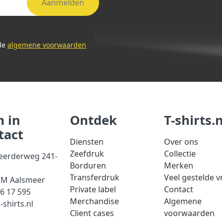
Aanmelden
 de
algemene voorwaarden
 in
Ontdek
T-shirts.n
tact
Diensten
Over ons
Zeefdruk
Collectie
eerderweg 241-
Borduren
Merken
Transferdruk
Veel gestelde 
CM Aalsmeer
Private label
Contact
56 17 595
Merchandise
Algemene
-shirts.nl
Client cases
voorwaarden