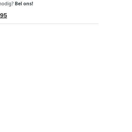
 nodig?
Bel ons!
595