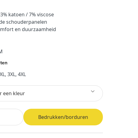
93% katoen / 7% viscose
gde schouderpanelen
omfort en duurzaamheid
0M
ten
XXL, 3XL, 4XL
r een kleur
Bedrukken/borduren