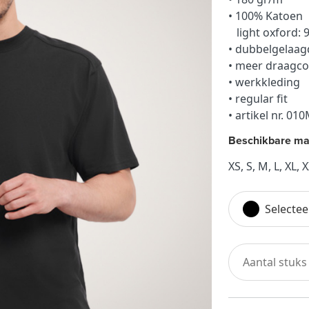
• 100% Katoen
light oxford: 
• dubbelgelaa
• meer draagc
• werkkleding
• regular fit
• artikel nr. 01
Beschikbare ma
XS, S, M, L, XL, 
Selectee