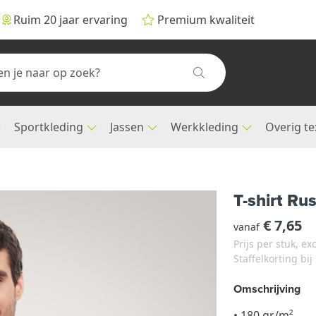
Ruim 20 jaar ervaring
Premium kwaliteit
Sportkleding
Jassen
Werkkleding
Overig te
T-shirt R
€ 7,65
vanaf
Prijs per stuk, e
Staffelkorting bi
Omschrijving
• 180 gr/m²