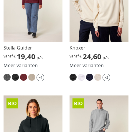
Stella Guider
Knoxer
19,40
24,60
vanaf €
vanaf €
p/s
p/s
Meer varianten
Meer varianten
+4
+2
BIO
BIO