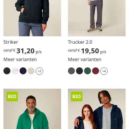
Striker
Trucker 2.0
31,20
19,50
vanaf €
vanaf €
p/s
p/s
Meer varianten
Meer varianten
+2
+4
BIO
BIO