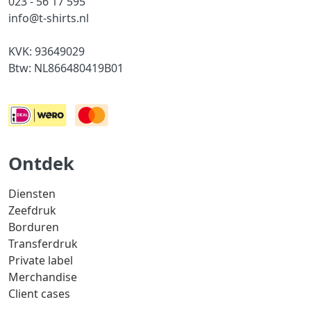
023 - 56 17 595
info@t-shirts.nl
KVK: 93649029
Btw: NL866480419B01
Ontdek
Diensten
Zeefdruk
Borduren
Transferdruk
Private label
Merchandise
Client cases